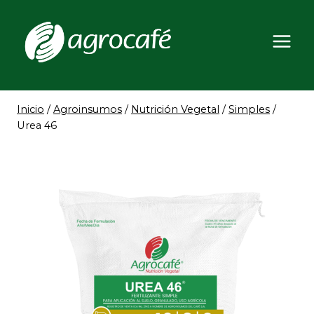
Saltar
al
contenido
Inicio
/
Agroinsumos
/
Nutrición Vegetal
/
Simples
/
Urea 46