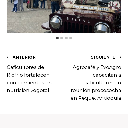
Navegación
ANTERIOR
SIGUIENTE
Caficultores de
Agrocafé y EvoAgro
de
Riofrío fortalecen
capacitan a
entradas
conocimientos en
caficultores en
nutrición vegetal
reunión precosecha
en Peque, Antioquia