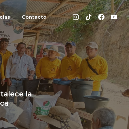
cias
Contacto
talece la
rca