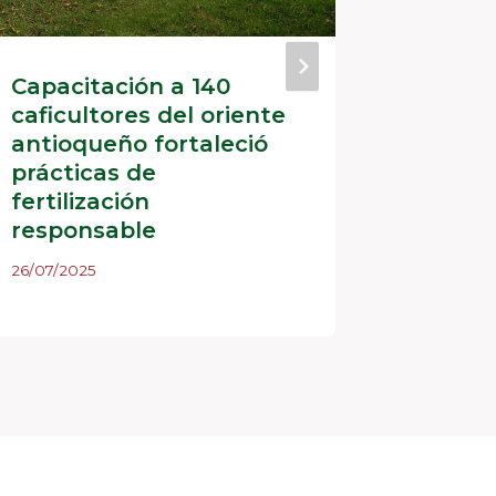
Capacitación a 140
Finaliz
caficultores del oriente
de Ant
antioqueño fortaleció
capaci
prácticas de
lídere
fertilización
Chinch
responsable
31/07/202
26/07/2025