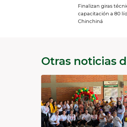
Finalizan giras técn
de
capacitación a 80 lí
Chinchiná
entradas
Otras noticias 