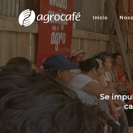
Saltar
al
Inicio
Noso
contenido
Se impul
ca