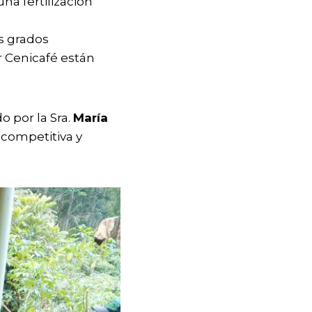
a fertilización
s grados
r Cenicafé están
o por la Sra.
María
competitiva y