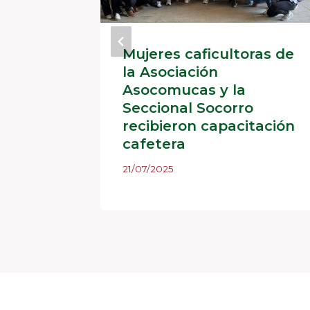
n el
Mujeres caficultoras de
iso
la Asociación
el café
Asocomucas y la
ticas
Seccional Socorro
recibieron capacitación
cafetera
21/07/2025