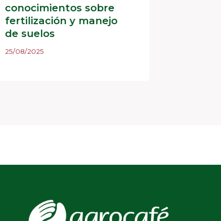
conocimientos sobre
Agrari
fertilización y manejo
FAIA
de suelos
13/08/202
25/08/2025