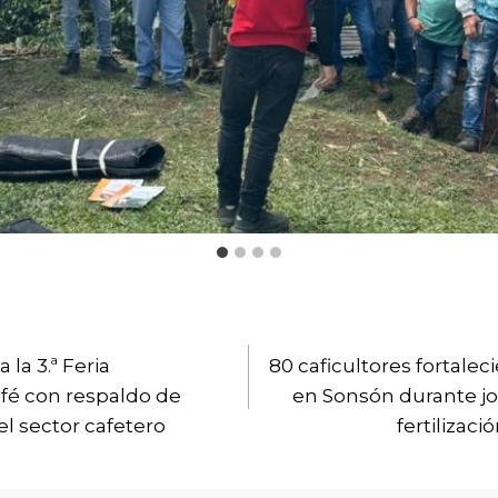
ión
 la 3.ª Feria
80 caficultores fortale
afé con respaldo de
en Sonsón durante jo
el sector cafetero
fertilizaci