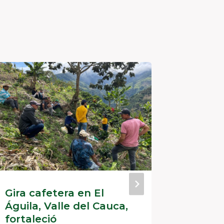
Gira cafetera en El
Agroca
Águila, Valle del Cauca,
sociali
fortaleció
de Cré