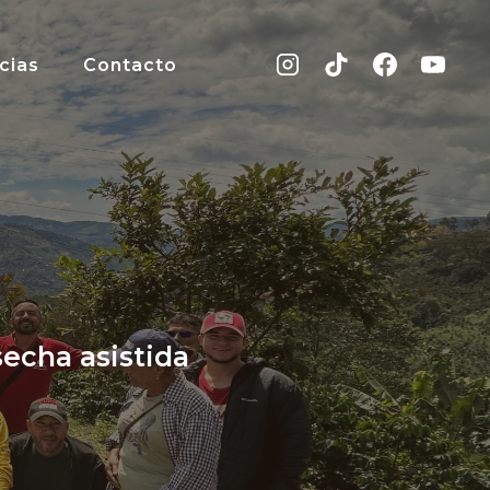
cias
Contacto
secha asistida