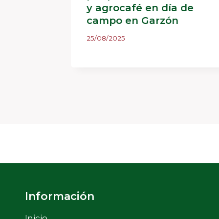
n
y agrocafé en día de
campo en Garzón
ica
25/08/2025
Información
Inicio