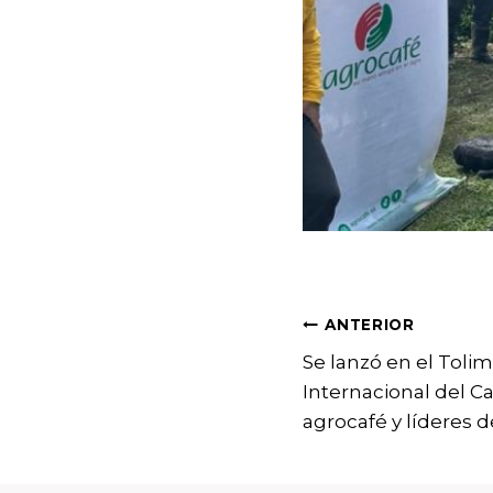
Navegac
ANTERIOR
Se lanzó en el Tolima
de
Internacional del C
agrocafé y líderes d
entradas