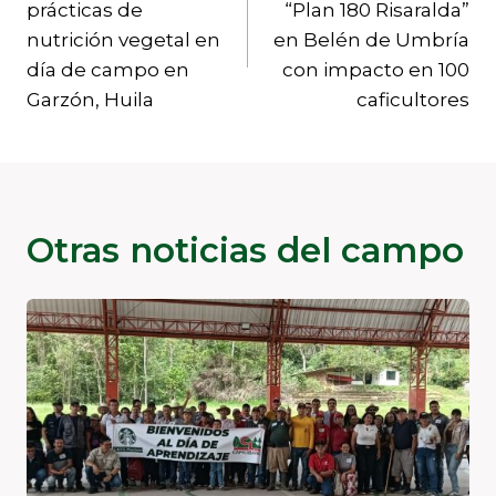
prácticas de
“Plan 180 Risaralda”
entradas
nutrición vegetal en
en Belén de Umbría
día de campo en
con impacto en 100
Garzón, Huila
caficultores
Otras noticias del campo